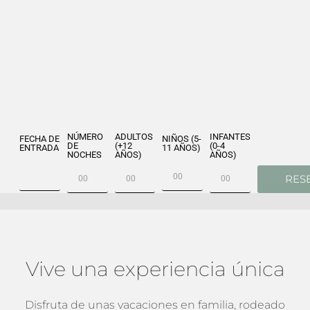
NÚMERO
ADULTOS
INFANTES
FECHA DE
NIÑOS (5-
DE
(+12
(0-4
ENTRADA
11 AÑOS)
NOCHES
AÑOS)
AÑOS)
RES
PROMOCIONES
Vive una experiencia única
Disfruta de unas vacaciones en familia, rodeado