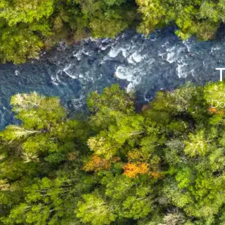
T
“Do