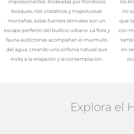
impresionantes. Rodeadas por frondosos
los A
bosques, ríos cristalinos y majestuosas
no so
montañas, estas fuentes termales son un
que t
escape perfecto del bullicio urbano. La flora y
con mi
fauna autóctonas acompañan el murmullo
tambi
del agua, creando una sinfonía natural que
en se
invita a la relajación y la contemplación.
ocu
Explora el