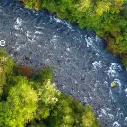
le
ran”