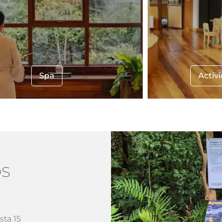
Spa
Activ
os
sta 15