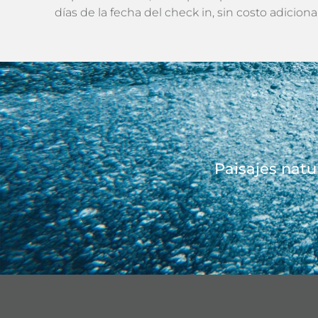
días de la fecha del check in, sin costo adicional
Paisajes natu