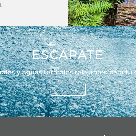
.
ESCÁPATE
rales y aguas termales relajantes para tu
Reservar