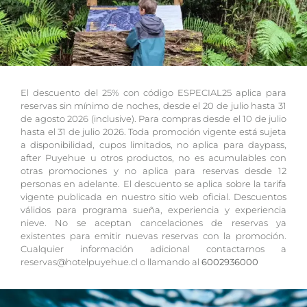
El descuento del 25% con código ESPECIAL25 aplica para
reservas sin mínimo de noches, desde el 20 de julio hasta 31
de agosto 2026 (inclusive). Para compras desde el 10 de julio
hasta el 31 de julio 2026. Toda promoción vigente está sujeta
a disponibilidad, cupos limitados, no aplica para daypass,
after Puyehue u otros productos, no es acumulables con
otras promociones y no aplica para reservas desde 12
personas en adelante. El descuento se aplica sobre la tarifa
vigente publicada en nuestro sitio web oficial. Descuentos
válidos para programa sueña, experiencia y experiencia
nieve. No se aceptan cancelaciones de reservas ya
existentes para emitir nuevas reservas con la promoción.
Cualquier información adicional contactarnos a
reservas@hotelpuyehue.cl o llamando al
6002936000