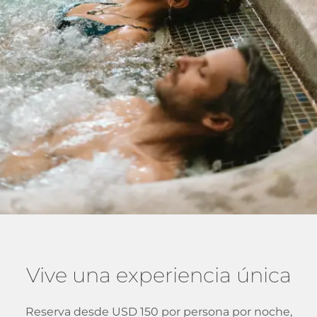
NÚMERO
ADULTOS
INFANTES
FECHA DE
NIÑOS (5-
DE
(+12
(0-4
ENTRADA
11 AÑOS)
NOCHES
AÑOS)
AÑOS)
RES
RESERVA
DESDE USD 150
por persona por noche
Vive una experiencia única
Reserva desde USD 150 por persona por noche,