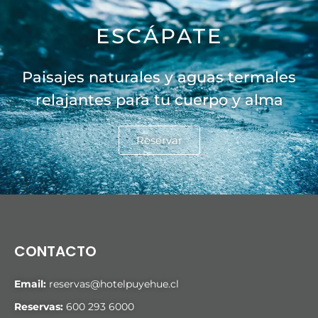
ESCÁPATE
Paisajes naturales y aguas termales
relajantes para tu cuerpo y alma
Reservar
CONTACTO
Email:
reservas@hotelpuyehue.cl
Reservas:
600 293 6000