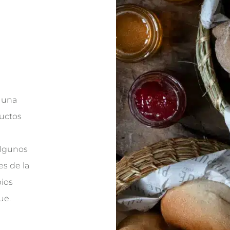
 una
uctos
algunos
s de la
ios
ue.