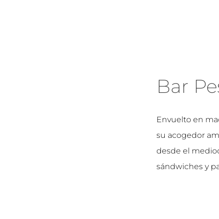
Bar Pe
Envuelto en mad
su acogedor amb
desde el mediodí
sándwiches y pap